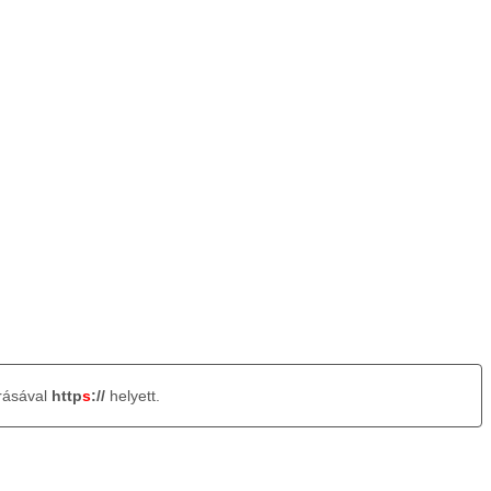
rásával
http
s
://
helyett.