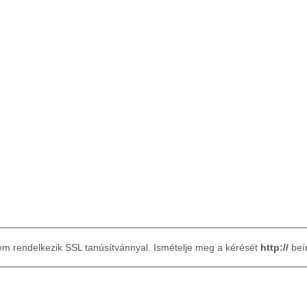
em rendelkezik SSL tanúsítvánnyal. Ismételje meg a kérését
http://
beí